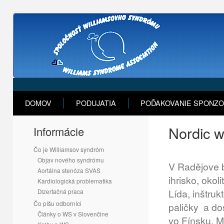
DOMOV
PODUJATIA
POĎAKOVANIE SPONZ
Nordic w
Informácie
Čo je Williamsov syndróm
Objav nového syndrómu
V Radějove b
Aortálna stenóza SVAS
ihrisko, okol
Kardiologická problematika
Lída, inštru
Dizertačná praca
Čo píšu odborníci
paličky a do
Články o WS v Slovenčine
vo Fínsku. M