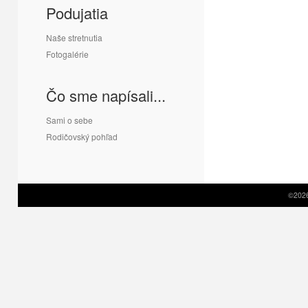
Podujatia
Naše stretnutia
Fotogalérie
Čo sme napísali...
Sami o sebe
Rodičovský pohľad
©2026