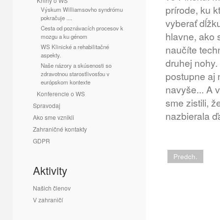
Knihy o WS
prírode, ku 
Výskum Williamsovho syndrómu
pokračuje ....
vyberať dĺžk
Cesta od poznávacích procesov k
hlavne, ako 
mozgu a ku génom
WS Klinické a rehabilitačné
naučíte techn
aspekty.
druhej nohy.
Naše názory a skúsenosti so
postupne aj 
zdravotnou starostlivosťou v
európskom kontexte
navyše... A v
Konferencie o WS
sme zistili, 
Spravodaj
nazbierala ď
Ako sme vznikli
Zahraničné kontakty
Ľu
GDPR
Predch.
Aktivity
Našich členov
V zahraničí