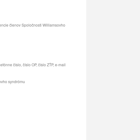
encie členov Spoločnosti Williamsovho
ónne číslo, číslo OP, číslo ZŤP, e-mail
sovho syndrómu