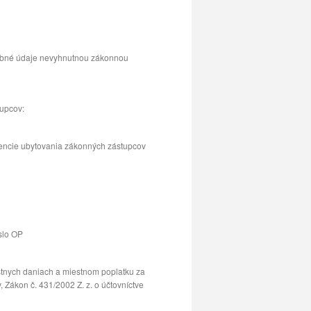
sobné údaje nevyhnutnou zákonnou
tupcov:
dencie ubytovania zákonných zástupcov
slo OP
stnych daniach a miestnom poplatku za
Zákon č. 431/2002 Z. z. o účtovníctve