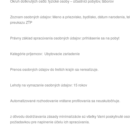
Okruh dotknutých osôb: fyzické osoby – účastníci pobytov, táborov
Zoznam osobných údajov: Meno a priezvisko, bydlisko, dátum narodenia, telef
preukazu ZŤP
Právny základ spracúvania osobných údajov: prihlásenie sa na pobyt
Kategórie príjemcov: Ubytovacie zariadenie
Prenos osobných údajov do tretích krajín sa nerealizuje.
Lehoty na vymazanie osobných údajov: 15 rokov
Automatizované rozhodovanie vrátane profilovania sa neuskutočňuje.
z dôvodu dodržiavania zásady minimalizácie sú všetky Vami poskytnuté o
požiadavkou pre naplnenie účelu ich spracúvania.