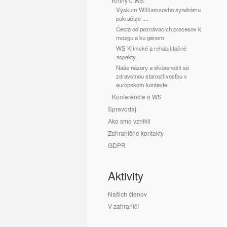
Knihy o WS
Výskum Williamsovho syndrómu
pokračuje ....
Cesta od poznávacích procesov k
mozgu a ku génom
WS Klinické a rehabilitačné
aspekty.
Naše názory a skúsenosti so
zdravotnou starostlivosťou v
európskom kontexte
Konferencie o WS
Spravodaj
Ako sme vznikli
Zahraničné kontakty
GDPR
Aktivity
Našich členov
V zahraničí