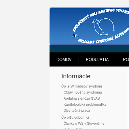
DOMOV
PODUJATIA
PO
Informácie
Čo je Williamsov syndróm
Objav nového syndrómu
Aortálna stenóza SVAS
Kardiologická problematika
Dizertačná praca
Čo píšu odborníci
Články o WS v Slovenčine