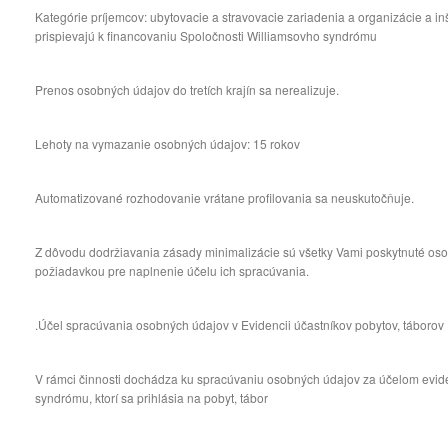
Kategórie príjemcov: ubytovacie a stravovacie zariadenia a organizácie a inšt
prispievajú k financovaniu Spoločnosti Williamsovho syndrómu
Prenos osobných údajov do tretích krajín sa nerealizuje.
Lehoty na vymazanie osobných údajov: 15 rokov
Automatizované rozhodovanie vrátane profilovania sa neuskutočňuje.
Z dôvodu dodržiavania zásady minimalizácie sú všetky Vami poskytnuté o
požiadavkou pre naplnenie účelu ich spracúvania.
.Účel spracúvania osobných údajov v Evidencii účastníkov pobytov, táborov
V rámci činnosti dochádza ku spracúvaniu osobných údajov za účelom evid
syndrómu, ktorí sa prihlásia na pobyt, tábor