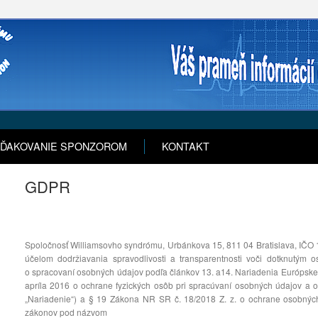
ĎAKOVANIE SPONZOROM
KONTAKT
GDPR
Spoločnosť Williamsovho syndrómu, Urbánkova 15, 811 04 Bratislava, IČO 
účelom dodržiavania spravodlivosti a transparentnosti voči dotknutým
o spracovaní osobných údajov podľa článkov 13. a14. Nariadenia Európsk
apríla 2016 o ochrane fyzických osôb pri spracúvaní osobných údajov a o
„Nariadenie“) a § 19 Zákona NR SR č. 18/2018 Z. z. o ochrane osobnýc
zákonov pod názvom