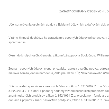
ZÁSADY OCHRANY OSOBNÝCH ÚD
Účel spracúvania osobných údajov v Evidencii účtovných a daňových dokla
V rámci činnosti dochádza ku spracúvaniu osobných údajov pri spracovaní 
spracovaním
Okruh dotknutých osôb: členovia, zákonní zástupcovia Spoločnosti William
Zoznam osobných údajov: meno, priezvisko, adresa trvalého pobytu, adresa 
mailová adresa, dátum narodenia, číslo preukazu ZŤP, číslo bankového účtu 
Právny základ spracúvania osobných údajov: zákon č. 431/2002 Z. z. o účtov
č. 222/2004 Z. z. o dani z pridanej hodnoty v znení neskorších predpisov, z
znení neskorších predpisov, zákon č. 152/1994 Z. z. o sociálnom fonde a o
daniach z príjmov v znení neskorších predpisov, zákon č. 311/2001 Z. z. Zá