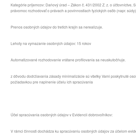
Kategórie príjemcov: Daňový úrad – Zákon č. 431/2002 Z. z. o účtovníctve, S
právomoc rozhodovať o právach a povinnostiach fyzických osôb (napr. súdy)
Prenos osobných údajov do tretích krajín sa nerealizuje.
Lehoty na vymazanie osobných údajov: 15 rokov
Automatizované rozhodovanie vrátane profilovania sa neuskutočňuje.
z dôvodu dodržiavania zásady minimalizácie sú všetky Vami poskytnuté o
požiadavkou pre naplnenie účelu ich spracúvania
Účel spracúvania osobných údajov v Evidencii dobrovoľníkov:
V rámci činnosti dochádza ku spracúvaniu osobných údajov za účelom evid