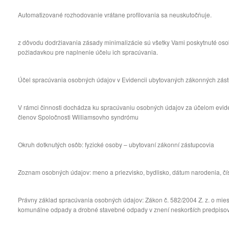
Automatizované rozhodovanie vrátane profilovania sa neuskutočňuje.
z dôvodu dodržiavania zásady minimalizácie sú všetky Vami poskytnuté o
požiadavkou pre naplnenie účelu ich spracúvania.
Účel spracúvania osobných údajov v Evidencii ubytovaných zákonných zás
V rámci činnosti dochádza ku spracúvaniu osobných údajov za účelom evi
členov Spoločnosti Williamsovho syndrómu
Okruh dotknutých osôb: fyzické osoby – ubytovaní zákonní zástupcovia
Zoznam osobných údajov: meno a priezvisko, bydlisko, dátum narodenia, čí
Právny základ spracúvania osobných údajov: Zákon č. 582/2004 Z. z. o mie
komunálne odpady a drobné stavebné odpady v znení neskorších predpisov, 