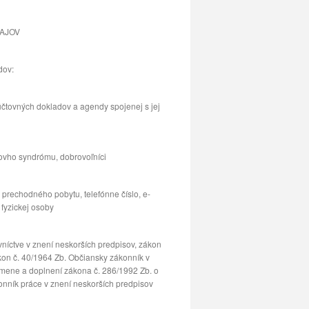
AJOV
dov:
účtovných dokladov a agendy spojenej s jej
sovho syndrómu, dobrovoľníci
prechodného pobytu, telefónne číslo, e-
fyzickej osoby
níctve v znení neskorších predpisov, zákon
ákon č. 40/1964 Zb. Občiansky zákonník v
 zmene a doplnení zákona č. 286/1992 Zb. o
konník práce v znení neskorších predpisov