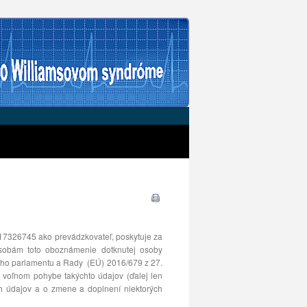
17326745 ako prevádzkovateľ, poskytuje za
 osobám toto oboznámenie dotknutej osoby
eho parlamentu a Rady (EÚ) 2016/679 z 27.
 voľnom pohybe takýchto údajov (ďalej len
h údajov a o zmene a doplnení niektorých