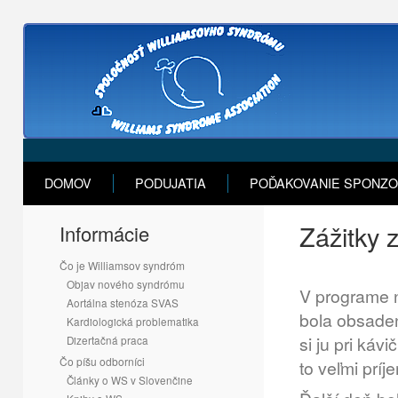
DOMOV
PODUJATIA
POĎAKOVANIE SPONZ
Zážitky 
Informácie
Čo je Williamsov syndróm
Objav nového syndrómu
V programe n
Aortálna stenóza SVAS
bola obsaden
Kardiologická problematika
si ju pri káv
Dizertačná praca
Čo píšu odborníci
to veľmi prí
Články o WS v Slovenčine