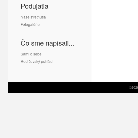
Podujatia
Naše stretnutia
Fotogalérie
Čo sme napísali...
Sami o sebe
Rodičovský pohľad
©2026