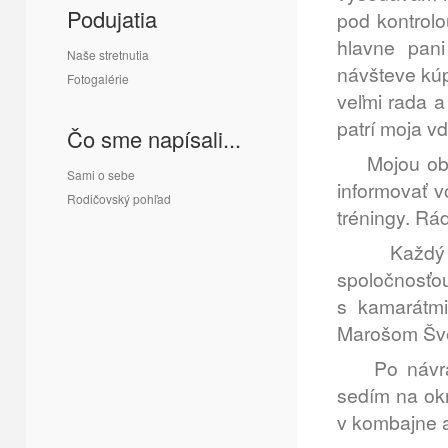
Podujatia
pod kontrolo
hlavne pani
Naše stretnutia
návšteve kúp
Fotogalérie
veľmi rada a
patrí moja v
Čo sme napísali...
Mojou obľúb
Sami o sebe
informovať v
Rodičovský pohľad
tréningy. Rá
Každý rok
spoločnosťou
s kamarátm
Marošom Švec
Po návrate
sedím na ok
v kombajne a