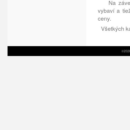
Na záver c
vybaví a ti
ceny.
Všetkých ka
©2026