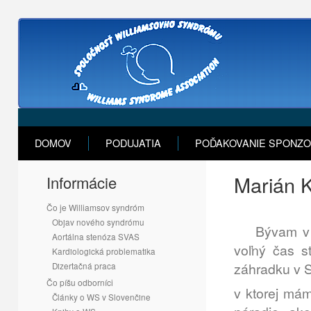
DOMOV
PODUJATIA
POĎAKOVANIE SPONZ
Marián 
Informácie
Čo je Williamsov syndróm
Objav nového syndrómu
Bývam v Sa
Aortálna stenóza SVAS
voľný čas 
Kardiologická problematika
záhradku v S
Dizertačná praca
Čo píšu odborníci
v ktorej má
Články o WS v Slovenčine