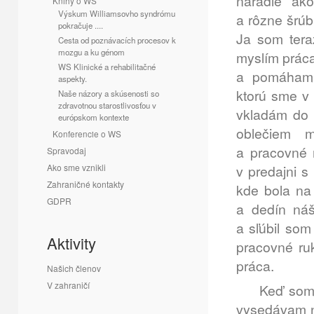
náradie ako
Knihy o WS
Výskum Williamsovho syndrómu
a rôzne šrúb
pokračuje ....
Ja som teraz
Cesta od poznávacích procesov k
mozgu a ku génom
myslím práca 
WS Klinické a rehabilitačné
a pomáham 
aspekty.
ktorú sme v 
Naše názory a skúsenosti so
zdravotnou starostlivosťou v
vkladám do f
európskom kontexte
oblečiem m
Konferencie o WS
a pracovné 
Spravodaj
Ako sme vznikli
v predajni s
Zahraničné kontakty
kde bola na 
GDPR
a dedín ná
a sľúbil so
Aktivity
pracovné ru
práca.
Našich členov
V zahraničí
Keď som do
vysedávam n