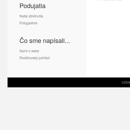
Podujatia
Naše stretnutia
Fotogalérie
Čo sme napísali...
Sami o sebe
Rodičovský pohľad
©2026