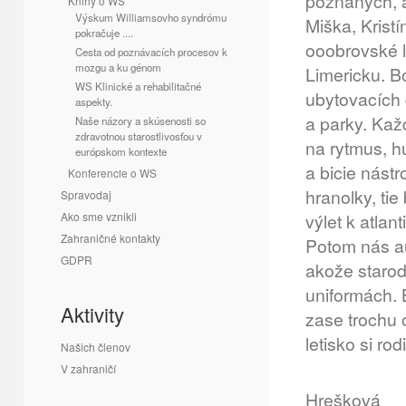
poznaných, a
Knihy o WS
Výskum Williamsovho syndrómu
Miška, Kristí
pokračuje ....
ooobrovské l
Cesta od poznávacích procesov k
mozgu a ku génom
Limericku. B
WS Klinické a rehabilitačné
ubytovacích 
aspekty.
a parky. Ka
Naše názory a skúsenosti so
zdravotnou starostlivosťou v
na rytmus, h
európskom kontexte
a bicie nástr
Konferencie o WS
hranolky, tie
Spravodaj
Ako sme vznikli
výlet k atla
Zahraničné kontakty
Potom nás au
GDPR
akože staro
uniformách. 
Aktivity
zase trochu 
letisko si ro
Našich členov
V zahraničí
Ž
Hrešková