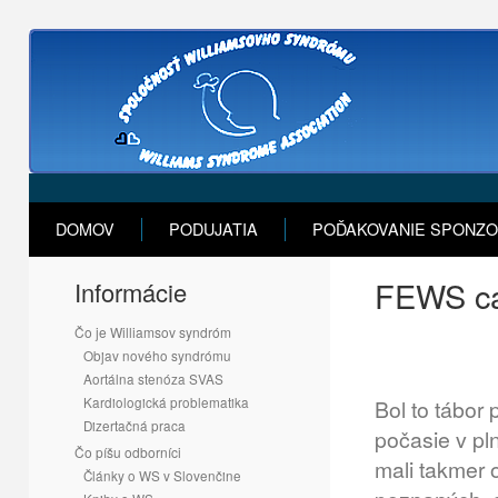
DOMOV
PODUJATIA
POĎAKOVANIE SPONZ
FEWS ca
Informácie
Čo je Williamsov syndróm
Objav nového syndrómu
Aortálna stenóza SVAS
Kardiologická problematika
Bol to tábor
Dizertačná praca
počasie v pl
Čo píšu odborníci
mali takmer 
Články o WS v Slovenčine