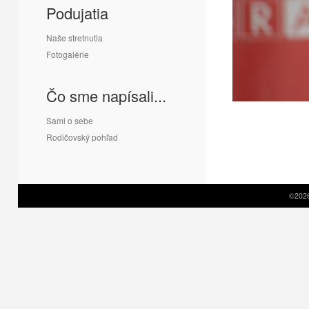
Podujatia
Naše stretnutia
Fotogalérie
Čo sme napísali...
Sami o sebe
Rodičovský pohľad
©2026