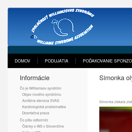
DOMOV
PODUJATIA
POĎAKOVANIE SPONZ
Informácie
Simonka ol
Čo je Williamsov syndróm
Objav nového syndrómu
Aortálna stenóza SVAS
Simonka získala zla
Kardiologická problematika
Dizertačná praca
Čo píšu odborníci
Články o WS v Slovenčine