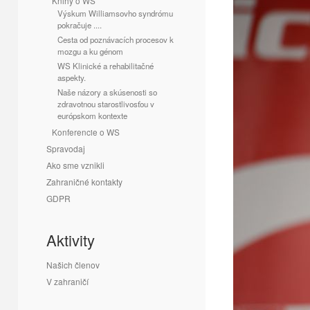
Knihy o WS
Výskum Williamsovho syndrómu
pokračuje ....
Cesta od poznávacích procesov k
mozgu a ku génom
WS Klinické a rehabilitačné
aspekty.
Naše názory a skúsenosti so
zdravotnou starostlivosťou v
európskom kontexte
Konferencie o WS
Spravodaj
Ako sme vznikli
Zahraničné kontakty
GDPR
Aktivity
Našich členov
V zahraničí